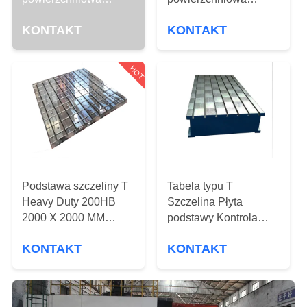
KONTROLA
Mechanik Granitowa
Odporna na rdzę
JAKOŚCI
KONTAKT
KONTAKT
płyta powierzchniowa
Łatwa w konserwacji
SKONTAKTUJ
HOT
SIĘ
Z
NAMI
AKTUALNOŚCI
Podstawa szczeliny T
Tabela typu T
Heavy Duty 200HB
Szczelina Płyta
2000 X 2000 MM
podstawy Kontrola
POPROSIĆ
Stabilna wydajność
Płyty powierzchniowe
O
KONTAKT
KONTAKT
Dobra odporność na
ścieranie
WYCENĘ