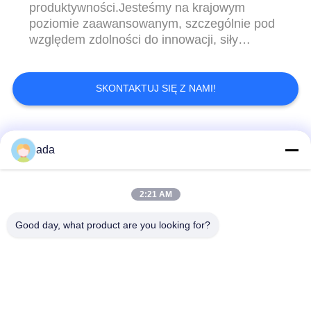
produktywności.Jesteśmy na krajowym
poziomie zaawansowanym, szczególnie pod
względem zdolności do innowacji, siły
technicznej i doświadczenia produkcyjnego
itp. Firma produkuje głównie wszelkiego
rodzaju narzędzia pomiarowe, każdy produkt
SKONTAKTUJ SIĘ Z NAMI!
wytwarzany przez naszą firmę jest zgodny z
wymaganiami odpowiednich branż w kraju...
popularne kategorie
Wszystko
ada
Precyzyjna płyta
granitowa płyta
2:21 AM
powierzchniowa
powierzchniowa
Good day, what product are you looking for?
Żeliwna płyta
Płyty żeliwne
powierzchniowa
Stalowa płytka
Płyta podstawy